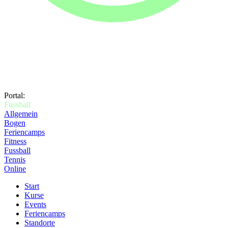
Portal:
Fussball
Allgemein
Bogen
Feriencamps
Fitness
Fussball
Tennis
Online
Start
Kurse
Events
Feriencamps
Standorte