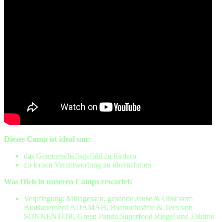
Dieses Camp ist ideal um:
das Gemeinschaftsgefühl zu fördern
zu lernen Verantwortung zu übernehmen
Was Dich in unseren Camps erwartet:
Verpflegung: Mittagessen, gesunde Jause & Obst vom
BioBauernhof ADAMAH, Biofruchtsäfte & Tees von
SONNENTOR, Green Panda Superfood Riegel und Eskimo