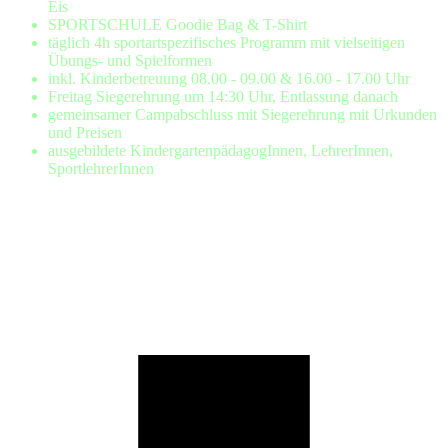
Eis
SPORTSCHULE Goodie Bag & T-Shirt
täglich 4h sportartspezifisches Programm mit vielseitigen
Übungs- und Spielformen
inkl. Kinderbetreuung 08.00 - 09.00 & 16.00 - 17.00 Uhr
Freitag Siegerehrung um 14:30 Uhr, Entlassung danach
gemeinsamer Campabschluss mit Siegerehrung mit Urkunden
und Preisen
ausgebildete KindergartenpädagogInnen, LehrerInnen,
SportlehrerInnen