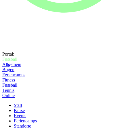
Portal:
Fussball
Allgemein
Bogen
Feriencamps
Fitness
Fussball
Tennis
Online
Start
Kurse
Events
Feriencamps
Standorte