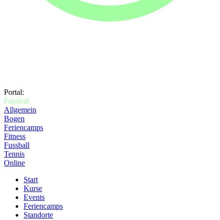
Portal:
Fussball
Allgemein
Bogen
Feriencamps
Fitness
Fussball
Tennis
Online
Start
Kurse
Events
Feriencamps
Standorte