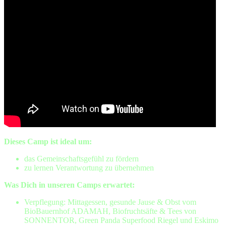
Dieses Camp ist ideal um:
das Gemeinschaftsgefühl zu fördern
zu lernen Verantwortung zu übernehmen
Was Dich in unseren Camps erwartet:
Verpflegung: Mittagessen, gesunde Jause & Obst vom
BioBauernhof ADAMAH, Biofruchtsäfte & Tees von
SONNENTOR, Green Panda Superfood Riegel und Eskimo