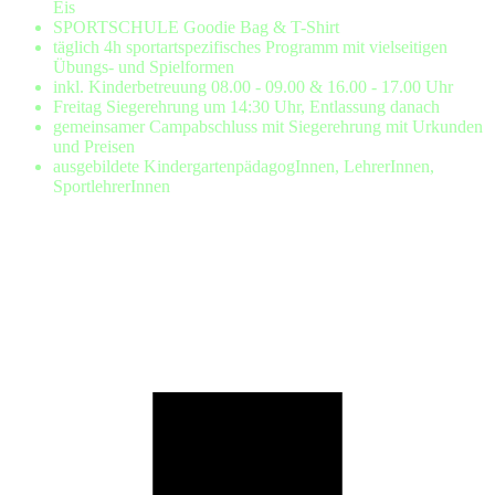
Eis
SPORTSCHULE Goodie Bag & T-Shirt
täglich 4h sportartspezifisches Programm mit vielseitigen
Übungs- und Spielformen
inkl. Kinderbetreuung 08.00 - 09.00 & 16.00 - 17.00 Uhr
Freitag Siegerehrung um 14:30 Uhr, Entlassung danach
gemeinsamer Campabschluss mit Siegerehrung mit Urkunden
und Preisen
ausgebildete KindergartenpädagogInnen, LehrerInnen,
SportlehrerInnen