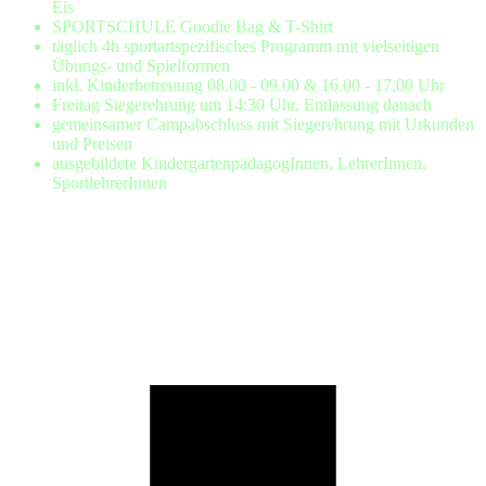
Eis
SPORTSCHULE Goodie Bag & T-Shirt
täglich 4h sportartspezifisches Programm mit vielseitigen
Übungs- und Spielformen
inkl. Kinderbetreuung 08.00 - 09.00 & 16.00 - 17.00 Uhr
Freitag Siegerehrung um 14:30 Uhr, Entlassung danach
gemeinsamer Campabschluss mit Siegerehrung mit Urkunden
und Preisen
ausgebildete KindergartenpädagogInnen, LehrerInnen,
SportlehrerInnen