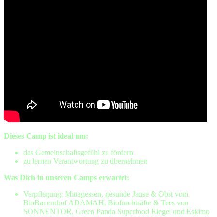
Dieses Camp ist ideal um:
das Gemeinschaftsgefühl zu fördern
zu lernen Verantwortung zu übernehmen
Was Dich in unseren Camps erwartet:
Verpflegung: Mittagessen, gesunde Jause & Obst vom
BioBauernhof ADAMAH, Biofruchtsäfte & Tees von
SONNENTOR, Green Panda Superfood Riegel und Eskimo