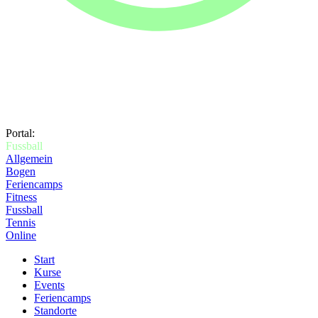
Portal:
Fussball
Allgemein
Bogen
Feriencamps
Fitness
Fussball
Tennis
Online
Start
Kurse
Events
Feriencamps
Standorte