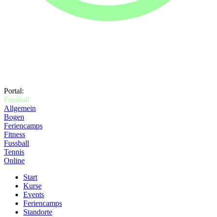
Portal:
Fussball
Allgemein
Bogen
Feriencamps
Fitness
Fussball
Tennis
Online
Start
Kurse
Events
Feriencamps
Standorte