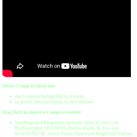
Dieses Camp ist ideal um:
das Gemeinschaftsgefühl zu fördern
zu lernen Verantwortung zu übernehmen
Was Dich in unseren Camps erwartet:
Verpflegung: Mittagessen, gesunde Jause & Obst vom
BioBauernhof ADAMAH, Biofruchtsäfte & Tees von
SONNENTOR, Green Panda Superfood Riegel und Eskimo