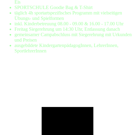
Eis
SPORTSCHULE Goodie Bag & T-Shirt
täglich 4h sportartspezifisches Programm mit vielseitigen
Übungs- und Spielformen
inkl. Kinderbetreuung 08.00 - 09.00 & 16.00 - 17.00 Uhr
Freitag Siegerehrung um 14:30 Uhr, Entlassung danach
gemeinsamer Campabschluss mit Siegerehrung mit Urkunden
und Preisen
ausgebildete KindergartenpädagogInnen, LehrerInnen,
SportlehrerInnen