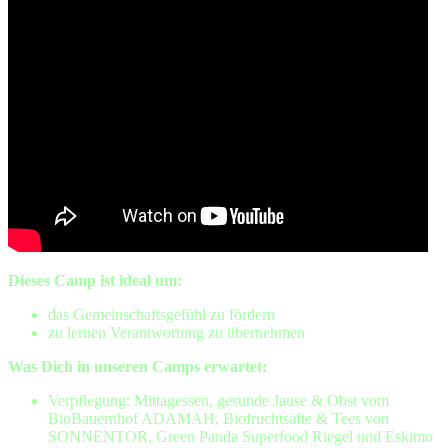
Dieses Camp ist ideal um:
das Gemeinschaftsgefühl zu fördern
zu lernen Verantwortung zu übernehmen
Was Dich in unseren Camps erwartet:
Verpflegung: Mittagessen, gesunde Jause & Obst vom
BioBauernhof ADAMAH, Biofruchtsäfte & Tees von
SONNENTOR, Green Panda Superfood Riegel und Eskimo