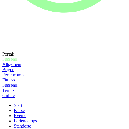
Portal:
Fussball
Allgemein
Bogen
Feriencamps
Fitness
Fussball
Tennis
Online
Start
Kurse
Events
Feriencamps
Standorte