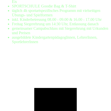
Eis
SPORTSCHULE Goodie Bag & T-Shirt
täglich 4h sportartspezifisches Programm mit vielseitigen
Übungs- und Spielformen
inkl. Kinderbetreuung 08.00 - 09.00 & 16.00 - 17.00 Uhr
Freitag Siegerehrung um 14:30 Uhr, Entlassung danach
gemeinsamer Campabschluss mit Siegerehrung mit Urkunden
und Preisen
ausgebildete KindergartenpädagogInnen, LehrerInnen,
SportlehrerInnen